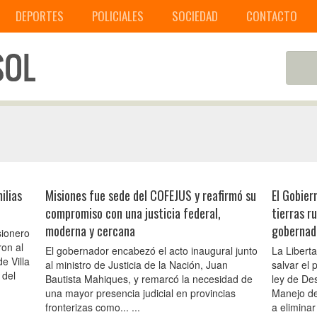
DEPORTES
POLICIALES
SOCIEDAD
CONTACTO
ilias
Misiones fue sede del COFEJUS y reafirmó su
El Gobier
compromiso con una justicia federal,
tierras r
moderna y cercana
gobernad
sionero
on al
El gobernador encabezó el acto inaugural junto
La Libert
e Villa
al ministro de Justicia de la Nación, Juan
salvar el
 del
Bautista Mahiques, y remarcó la necesidad de
ley de Des
una mayor presencia judicial en provincias
Manejo de
fronterizas como... ...
a eliminar e