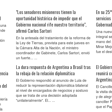
"Los senadores misioneros tienen la
En su 25°
l
oportunidad histórica de impedir que el
servicios
Gobierno nacional rife nuestro territorio",
Gobernad
 una
afirmó Carlos Sartori
onde
Una nueva
integral s
En la antesala del tratamiento de la reforma de
ión
mano del 
la Ley de Tierras, prevista para este jueves en
Mirar Mej
la Cámara Alta de la Nación, el ministro
fue el dest
coordinador de Gabinete, Carlos Sartori, envió
un fuerte... ...
La dura respuesta de Argentina a Brasil tras
El Gobier
encia
la rebaja de la relación diplomática
reunirá c
Argentin
El Gobierno respondió al anuncio de Lula de
o del
reducir la representación diplomática bilateral
El Cancill
al nivel de encargados de negocios y sostuvo
la visita
que se trata de una decisión adoptada
y de alegr
iería
"unilateralmente". El... ...
canciller 
n
que el Papa
la