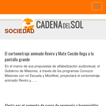
Toggl
naviga
SOCIEDAD
El cortometraje animado Reviro y Mate Cocido llega a la
pantalla grande
En el marco de sus propuestas de alfabetización audiovisual, el
Gobierno de Misiones, a través de los programas Conozco
Misiones con mi Escuela y Móvilfest, proyectará el cortometraje
animado Reviro y... ...
Alerta por el aumento de casos de neumonía y bronquiolitis