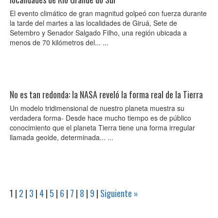
El evento climático de gran magnitud golpeó con fuerza durante
la tarde del martes a las localidades de Giruá, Sete de
Setembro y Senador Salgado Filho, una región ubicada a
menos de 70 kilómetros del... ...
No es tan redonda: la NASA reveló la forma real de la Tierra
Un modelo tridimensional de nuestro planeta muestra su
verdadera forma- Desde hace mucho tiempo es de público
conocimiento que el planeta Tierra tiene una forma irregular
llamada geoide, determinada... ...
1
|
2
|
3
|
4
|
5
|
6
|
7
|
8
|
9
|
Siguiente »