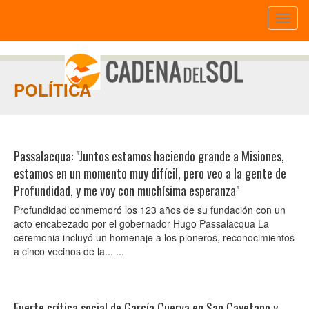
Toggl
naviga
POLÍTICA
Passalacqua: "Juntos estamos haciendo grande a Misiones,
estamos en un momento muy difícil, pero veo a la gente de
Profundidad, y me voy con muchísima esperanza"
Profundidad conmemoró los 123 años de su fundación con un
acto encabezado por el gobernador Hugo Passalacqua La
ceremonia incluyó un homenaje a los pioneros, reconocimientos
a cinco vecinos de la... ...
Fuerte crítica social de García Cuerva en San Cayetano y