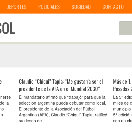
DEPORTES
POLICIALES
SOCIEDAD
CONTACTO
e
Claudio “Chiqui” Tapia: “Me gustaría ser el
Más de 1.
presidente de la AFA en el Mundial 2030”
Posadas 
onerse
El mandatario afirmó que “trabajó” para que la
La 5° edi
de la
selección argentina pueda debutar como local.
miles de 
io
El presidente de la Asociación del Fútbol
municipio 
un
Argentino (AFA), Claudio “Chiqui” Tapia, ratificó
5° edició
su deseo de... ...
con un circ