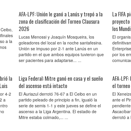
AFA-LPF: Unión le ganó a Lanús y trepó a la
La FIFA pi
zona de clasificación del Torneo Clausura
proyecto 
2026
los Mundi
l Ceibo,
finales
Lucas Menossi y Joaquín Mosqueira, los
El organis
so a la
goleadores del local en la noche santafesina.
definitiv
unos
Unión se impuso por 2-1 ante Lanús en un
Enterprise
partido en el que ambos equipos tuvieron que
por los er
ser pacientes para adaptarse... ...
comunicaci
brió la
Liga Federal: Mitre ganó en casa y el sueño
AFA-LPF: 
Luis
del ascenso está intacto
el torneo
or 4-2
El Auriazul derrotó 76-67 a El Ceibo en un
El Xeneiz
-2 a
partido peleado de principio a fin, igualó la
ante el Pi
ntro
serie de semis 1-1 y este jueves se define el
pendiente
ino
ascenso a la Liga Argentina. El estadio de
Ascacíbar
Mitre estaba colmado,... ...
derrotó a 