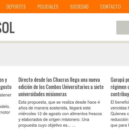
DEPORTES
POLICIALES
SOCIEDAD
CONTACTO
os y
Directo desde las Chacras llega una nueva
Garupá pr
agosto
edición de los Combos Universitarios a siete
régimen d
universidades misioneras
contribu
ostener
Esta propuesta, que se realiza desde hace 4
El benefi
odelo.
años de manera sostenida, llegará este
vencidas 
omotor
miércoles 12 de agosto con alimentos frescos
Quienes c
y elaborados de origen misionero. Una
reducción
propuesta cuyo objetivo es... ...
que para l