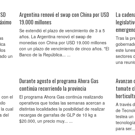
USD
Argentina renovó el swap con China por USD
La cadena
máximo
19.000 millones
legislati
emergenci
Se extendió el plazo de vencimiento de 3 a 5
años. La Argentina renovó el swap de
as
Tras la pr
monedas con China por USD 19.000 millones
ica
gobernado
con un plazo de vencimiento de cinco años. "El
los
este lunes
Banco de la República... ...
rado un
sectores 
una reunió
n
Durante agosto el programa Ahora Gas
Avanzan c
continúa recorriendo la provincia
tomate ch
horticult
 con el
El programa Ahora Gas continúa realizando
ilo
operativos que todas las semanas acercan a
A través 
la cual
distintas localidades la posibilidad de realizar
de Tecnol
s del
recargas de garrafas de GLP de 10 kg a
testea un
$20.000, un precio muy... ...
tecnología
para ser... 