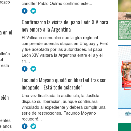
onozco
canciller Pablo Quirno confirmó este...
Confirmaron la visita del papa León XIV para
noviembre a la Argentina
a en el
El Vaticano comunicó que la gira regional
comprende además etapas en Uruguay y Perú
y fue aceptada por las autoridades. El papa
ntinúa
León XIV visitará la Argentina entre el 8 y el
el
11...
 esta
Facundo Moyano quedó en libertad tras ser
indagado: “Está todo aclarado”
Una vez finalizada la audiencia, la Justicia
cción
dispuso su liberación, aunque continuará
vinculado al expediente y deberá cumplir una
serie de restricciones. Facundo Moyano
recuperó...
ientes
ce años