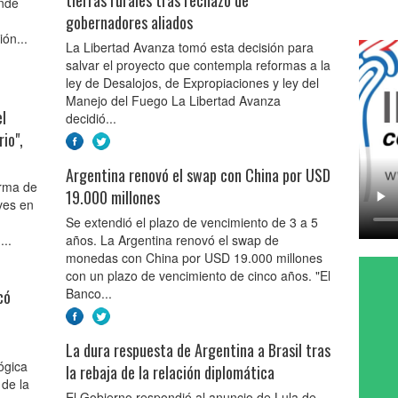
onde
gobernadores aliados
ón...
La Libertad Avanza tomó esta decisión para
salvar el proyecto que contempla reformas a la
ley de Desalojos, de Expropiaciones y ley del
Manejo del Fuego La Libertad Avanza
el
decidió...
io",
Argentina renovó el swap con China por USD
orma de
19.000 millones
eves en
Se extendió el plazo de vencimiento de 3 a 5
...
años. La Argentina renovó el swap de
monedas con China por USD 19.000 millones
con un plazo de vencimiento de cinco años. "El
Banco...
có
La dura respuesta de Argentina a Brasil tras
ógica
la rebaja de la relación diplomática
 de la
El Gobierno respondió al anuncio de Lula de