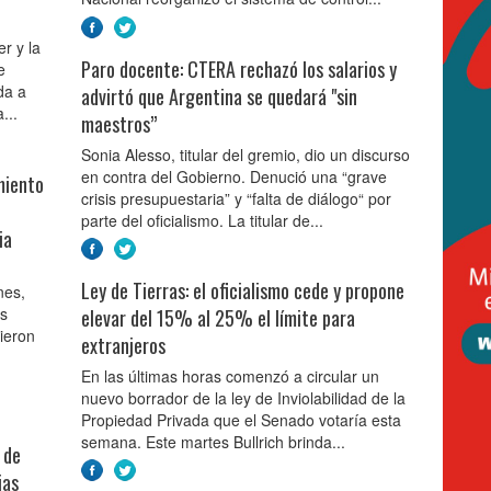
er y la
Paro docente: CTERA rechazó los salarios y
e
da a
advirtó que Argentina se quedará "sin
...
maestros”
Sonia Alesso, titular del gremio, dio un discurso
en contra del Gobierno. Denució una “grave
miento
crisis presupuestaria” y “falta de diálogo“ por
parte del oficialismo. La titular de...
ia
Ley de Tierras: el oficialismo cede y propone
nes,
os
elevar del 15% al 25% el límite para
ieron
extranjeros
En las últimas horas comenzó a circular un
nuevo borrador de la ley de Inviolabilidad de la
Propiedad Privada que el Senado votaría esta
semana. Este martes Bullrich brinda...
 de
ias