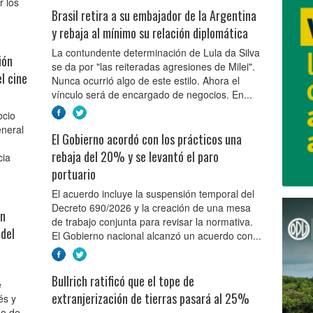
r los
Brasil retira a su embajador de la Argentina
y rebaja al mínimo su relación diplomática
La contundente determinación de Lula da Silva
ión
se da por "las reiteradas agresiones de Milei".
l cine
Nunca ocurrió algo de este estilo. Ahora el
vínculo será de encargado de negocios. En...
ocio
eneral
El Gobierno acordó con los prácticos una
rebaja del 20% y se levantó el paro
cia
portuario
El acuerdo incluye la suspensión temporal del
Decreto 690/2026 y la creación de una mesa
on
de trabajo conjunta para revisar la normativa.
 del
El Gobierno nacional alcanzó un acuerdo con...
Bullrich ratificó que el tope de
e
extranjerización de tierras pasará al 25%
és y
do de