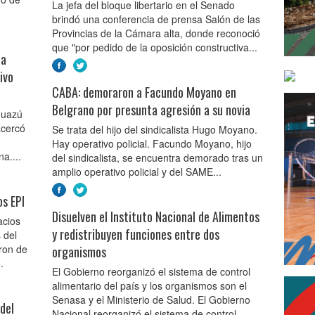
La jefa del bloque libertario en el Senado
brindó una conferencia de prensa Salón de las
Provincias de la Cámara alta, donde reconoció
que "por pedido de la oposición constructiva...
 a
ivo
CABA: demoraron a Facundo Moyano en
Belgrano por presunta agresión a su novia
Guazú
acercó
Se trata del hijo del sindicalista Hugo Moyano.
Hay operativo policial. Facundo Moyano, hijo
na....
del sindicalista, se encuentra demorado tras un
amplio operativo policial y del SAME...
os EPI
Disuelven el Instituto Nacional de Alimentos
acios
y redistribuyen funciones entre dos
 del
aron de
organismos
.
El Gobierno reorganizó el sistema de control
alimentario del país y los organismos son el
Senasa y el Ministerio de Salud. El Gobierno
del
Nacional reorganizó el sistema de control...