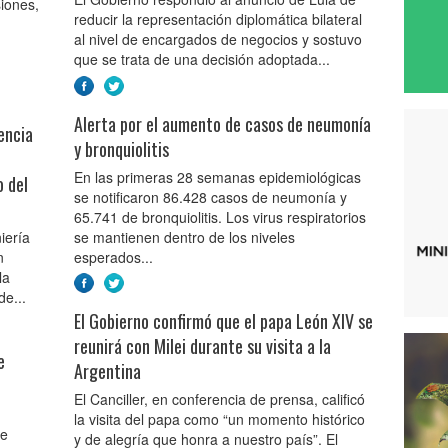
iones,
reducir la representación diplomática bilateral
al nivel de encargados de negocios y sostuvo
que se trata de una decisión adoptada...
Alerta por el aumento de casos de neumonía
encia
y bronquiolitis
En las primeras 28 semanas epidemiológicas
o del
se notificaron 86.428 casos de neumonía y
65.741 de bronquiolitis. Los virus respiratorios
iería
se mantienen dentro de los niveles
n
esperados...
la
de...
El Gobierno confirmó que el papa León XIV se
reunirá con Milei durante su visita a la
e
Argentina
El Canciller, en conferencia de prensa, calificó
la visita del papa como “un momento histórico
de
y de alegría que honra a nuestro país”. El