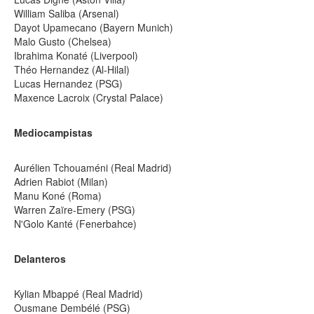
William Saliba (Arsenal)
Dayot Upamecano (Bayern Munich)
Malo Gusto (Chelsea)
Ibrahima Konaté (Liverpool)
Théo Hernandez (Al-Hilal)
Lucas Hernandez (PSG)
Maxence Lacroix (Crystal Palace)
Mediocampistas
Aurélien Tchouaméni (Real Madrid)
Adrien Rabiot (Milan)
Manu Koné (Roma)
Warren Zaïre-Emery (PSG)
N'Golo Kanté (Fenerbahce)
Delanteros
Kylian Mbappé (Real Madrid)
Ousmane Dembélé (PSG)