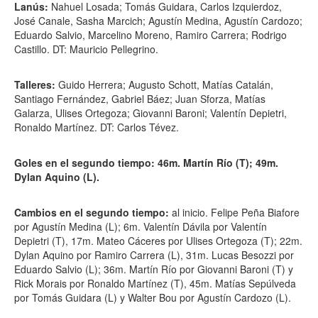
Lanús:
Nahuel Losada; Tomás Guidara, Carlos Izquierdoz,
José Canale, Sasha Marcich; Agustín Medina, Agustín Cardozo;
Eduardo Salvio, Marcelino Moreno, Ramiro Carrera; Rodrigo
Castillo. DT: Mauricio Pellegrino.
Talleres:
Guido Herrera; Augusto Schott, Matías Catalán,
Santiago Fernández, Gabriel Báez; Juan Sforza, Matías
Galarza, Ulises Ortegoza; Giovanni Baroni; Valentín Depietri,
Ronaldo Martínez. DT: Carlos Tévez.
Goles en el segundo tiempo: 46m. Martín Río (T); 49m.
Dylan Aquino (L).
Cambios en el segundo tiempo:
al inicio. Felipe Peña Biafore
por Agustín Medina (L); 6m. Valentín Dávila por Valentín
Depietri (T), 17m. Mateo Cáceres por Ulises Ortegoza (T); 22m.
Dylan Aquino por Ramiro Carrera (L), 31m. Lucas Besozzi por
Eduardo Salvio (L); 36m. Martín Río por Giovanni Baroni (T) y
Rick Morais por Ronaldo Martínez (T), 45m. Matías Sepúlveda
por Tomás Guidara (L) y Walter Bou por Agustín Cardozo (L).