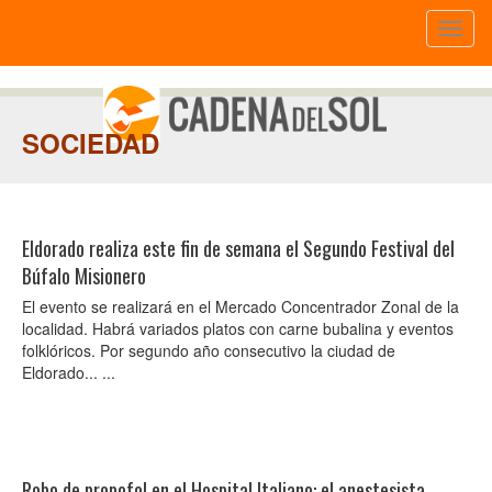
Toggl
naviga
SOCIEDAD
Eldorado realiza este fin de semana el Segundo Festival del
Búfalo Misionero
El evento se realizará en el Mercado Concentrador Zonal de la
localidad. Habrá variados platos con carne bubalina y eventos
folklóricos. Por segundo año consecutivo la ciudad de
Eldorado... ...
Robo de propofol en el Hospital Italiano: el anestesista