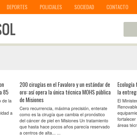
DEPORTES
POLICIALES
SOCIEDAD
CONTACTO
on
200 cirugías en el Favaloro y un estándar de
Ecología 
ra 85
oro: así opera la única técnica MOHS pública
la entreg
de Misiones
 de la
El Minist
Renovable
Cero recurrencia, máxima precisión, enterate
uidad a
equipamie
como es la cirugía que cambia el pronóstico
fortalecer
del cáncer de piel en Misiones Un tratamiento
áreas técn
que hasta hace pocos años parecía reservado
a centros de alta... ...