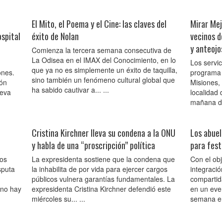
El Mito, el Poema y el Cine: las claves del
Mirar Me
ospital
éxito de Nolan
vecinos d
y anteojo
Comienza la tercera semana consecutiva de
La Odisea en el IMAX del Conocimiento, en lo
Los servic
que ya no es simplemente un éxito de taquilla,
ones.
programa 
sino también un fenómeno cultural global que
món
Misiones, 
ha sabido cautivar a... ...
ueva
localidad
mañana de 
Cristina Kirchner lleva su condena a la ONU
Los abuel
y habla de una “proscripción” política
para fest
mos
La expresidenta sostiene que la condena que
Con el ob
sputa
la inhabilita de por vida para ejercer cargos
integració
públicos vulnera garantías fundamentales. La
compartid
«no hay
expresidenta Cristina Kirchner defendió este
en un even
miércoles su... ...
semana en 