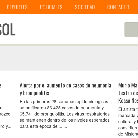
DEPORTES
POLICIALES
SOCIEDAD
CONTACTO
e
Alerta por el aumento de casos de neumonía
Murió Mar
y bronquiolitis
teatro de
Kossa No
En las primeras 28 semanas epidemiológicas
de
se notificaron 86.428 casos de neumonía y
El artista
onozco
65.741 de bronquiolitis. Los virus respiratorios
marcada p
se mantienen dentro de los niveles esperados
cultural y
o y...
para esta época del... ...
convirtier
de Misione