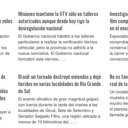
Misiones mantiene la VTV sólo en talleres
Investiga
e miles
autorizados aunque desde hoy rige la
film comp
desregulación nacional
en el env
ración
El Gobierno nacional habilitó a los talleres
Especialis
particulares a realizar la verificación técnica
comprobar
 los
vehicular, pero la provincia no adhirió a la
conserva l
ron de
nueva normativa. El Gobierno nacional
la carne v
formalizó este viernes... ...
convencion
 de
Brasil: un tornado destruyó viviendas y dejó
No es tan
heridos en varias localidades de Río Grande
real de la
idas
do Sul
Un modelo
les
muestra s
El evento climático de gran magnitud golpeó
mucho tie
con fuerza durante la tarde del martes a las
el planeta
localidades de Giruá, Sete de Setembro y
ayer a
llamada ge
Senador Salgado Filho, una región ubicada a
 y
menos de 70 kilómetros del... ...