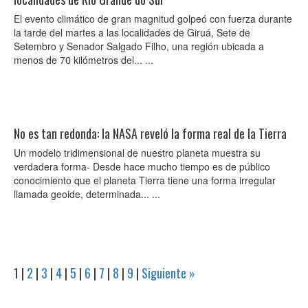
El evento climático de gran magnitud golpeó con fuerza durante
la tarde del martes a las localidades de Giruá, Sete de
Setembro y Senador Salgado Filho, una región ubicada a
menos de 70 kilómetros del... ...
No es tan redonda: la NASA reveló la forma real de la Tierra
Un modelo tridimensional de nuestro planeta muestra su
verdadera forma- Desde hace mucho tiempo es de público
conocimiento que el planeta Tierra tiene una forma irregular
llamada geoide, determinada... ...
1
|
2
|
3
|
4
|
5
|
6
|
7
|
8
|
9
|
Siguiente »