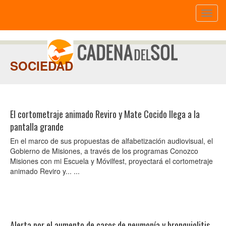
Toggl
naviga
SOCIEDAD
El cortometraje animado Reviro y Mate Cocido llega a la
pantalla grande
En el marco de sus propuestas de alfabetización audiovisual, el
Gobierno de Misiones, a través de los programas Conozco
Misiones con mi Escuela y Móvilfest, proyectará el cortometraje
animado Reviro y... ...
Alerta por el aumento de casos de neumonía y bronquiolitis