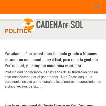
Toggl
naviga
POLÍTICA
Passalacqua: "Juntos estamos haciendo grande a Misiones,
estamos en un momento muy difícil, pero veo a la gente de
Profundidad, y me voy con muchísima esperanza"
Profundidad conmemoró los 123 años de su fundación con un
acto encabezado por el gobernador Hugo Passalacqua La
ceremonia incluyó un homenaje a los pioneros, reconocimientos
a cinco vecinos de la... ...
Fuerte crítica social de García Cuerva en San Cayetano y