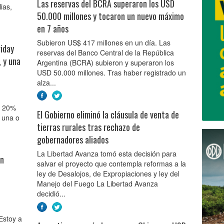
Las reservas del BCRA superaron los USD
ias,
50.000 millones y tocaron un nuevo máximo
en 7 años
Subieron US$ 417 millones en un día. Las
riday
reservas del Banco Central de la República
, y una
Argentina (BCRA) subieron y superaron los
USD 50.000 millones. Tras haber registrado un
alza...
n 20%
El Gobierno eliminó la cláusula de venta de
n una o
tierras rurales tras rechazo de
gobernadores aliados
La Libertad Avanza tomó esta decisión para
un
salvar el proyecto que contempla reformas a la
ley de Desalojos, de Expropiaciones y ley del
Manejo del Fuego La Libertad Avanza
decidió...
Estoy a