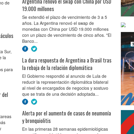
Argentina renovó el swap con China por USD
rno de
19.000 millones
Se extendió el plazo de vencimiento de 3 a 5
años. La Argentina renovó el swap de
monedas con China por USD 19.000 millones
táculos
con un plazo de vencimiento de cinco años. "El
Banco...
a Sur,
e la
La dura respuesta de Argentina a Brasil tras
la rebaja de la relación diplomática
os para
El Gobierno respondió al anuncio de Lula de
reducir la representación diplomática bilateral
al nivel de encargados de negocios y sostuvo
r del
que se trata de una decisión adoptada...
Alerta por el aumento de casos de neumonía
tareas
y bronquiolitis
más
y
En las primeras 28 semanas epidemiológicas