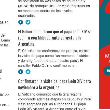
se notificaron 86.428 casos de neumonía y
65.741 de bronquiolitis. Los virus respiratorios
se mantienen dentro de los niveles
esperados...
tas en
El Gobierno confirmó que el papa León XIV se
 de
reunirá con Milei durante su visita a la
el Lema
Argentina
de las
El Canciller, en conferencia de prensa, calificó
la visita del papa como “un momento histórico
y de alegría que honra a nuestro país”. El
canciller Pablo Quirno confirmó este...
ud
,
Confirmaron la visita del papa León XIV para
noviembre a la Argentina
El Vaticano comunicó que la gira regional
AMIC de
comprende además etapas en Uruguay y Perú
y fue aceptada por las autoridades. El papa
a en...
León XIV visitará la Argentina entre el 8 y el