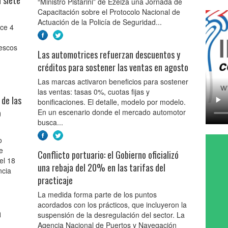
“Ministro Pistarini” de Ezeiza una Jornada de
Capacitación sobre el Protocolo Nacional de
Actuación de la Policía de Seguridad...
ace 4
rescos
Las automotrices refuerzan descuentos y
créditos para sostener las ventas en agosto
Las marcas activaron beneficios para sostener
las ventas: tasas 0%, cuotas fijas y
 de las
bonificaciones. El detalle, modelo por modelo.
o
En un escenario donde el mercado automotor
busca...
o
e
Conflicto portuario: el Gobierno oficializó
el 18
una rebaja del 20% en las tarifas del
ncia
practicaje
La medida forma parte de los puntos
acordados con los prácticos, que incluyeron la
a
suspensión de la desregulación del sector. La
Agencia Nacional de Puertos y Navegación