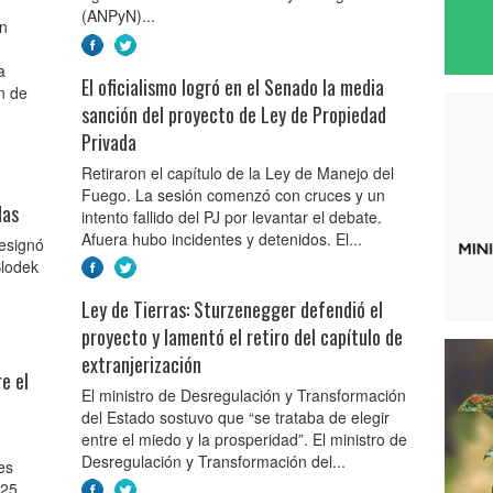
(ANPyN)...
án
a
El oficialismo logró en el Senado la media
in de
sanción del proyecto de Ley de Propiedad
Privada
Retiraron el capítulo de la Ley de Manejo del
Fuego. La sesión comenzó con cruces y un
das
intento fallido del PJ por levantar el debate.
Afuera hubo incidentes y detenidos. El...
designó
Blodek
Ley de Tierras: Sturzenegger defendió el
proyecto y lamentó el retiro del capítulo de
extranjerización
e el
El ministro de Desregulación y Transformación
del Estado sostuvo que “se trataba de elegir
entre el miedo y la prosperidad”. El ministro de
Desregulación y Transformación del...
es
025.