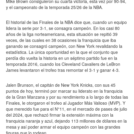
Mike Brown consiguieron su cuarta victoria, esta vez por 90-94,
y el campeonato de la temporada 25/26 de la NBA.
El historial de las Finales de la NBA dice que, cuando un equipo
lidera la serie por 3-1, se consagra campeón. En los casi 80
años de la liga norteamericana, esta situación se repitió 39
veces, de las cuales en 38 ocasiones la franquicia que iba
ganando se consagró campeón, con New York revalidando la
estadística. La única oportunidad en la que el conjunto que
perdía dio vuelta la historia en un séptimo partido fue en la
temporada 2016, cuando los Cleveland Cavaliers de LeBron
James levantaron el trofeo tras remontar el 3-1 y ganar 4-3.
Jalen Brunson, el capitán de New York Knicks, con sus 45
puntos de hoy, terminó por marcar su liderato en la franquicia
de la Gran Manzana y por su rendimiento a lo largo de todas las
Finales, le otorgaron el trofeo al Jugador Más Valioso (MVP). Y
que merecido fue para el N°11, en el mercado de pases de julio
del 2024, que rechazó firmar la extensión máxima con la
franquicia naranja y azul, dejando 113 millones de dólares en la
mesa y así poder armar el equipo campeón con las grandes
figuras que lo rodean.