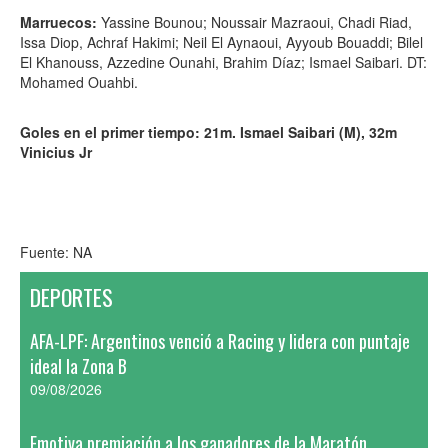
Marruecos:
Yassine Bounou; Noussair Mazraoui, Chadi Riad,
Issa Diop, Achraf Hakimi; Neil El Aynaoui, Ayyoub Bouaddi; Bilel
El Khanouss, Azzedine Ounahi, Brahim Díaz; Ismael Saibari. DT:
Mohamed Ouahbi.
Goles en el primer tiempo: 21m. Ismael Saibari (M), 32m
Vinicius Jr
Fuente: NA
DEPORTES
AFA-LPF: Argentinos venció a Racing y lidera con puntaje
ideal la Zona B
09/08/2026
Emotiva premiación a los ganadores de la Maratón