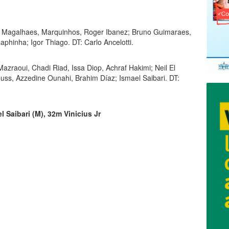
l Magalhaes, Marquinhos, Roger Ibanez; Bruno Guimaraes,
aphinha; Igor Thiago. DT: Carlo Ancelotti.
zraoui, Chadi Riad, Issa Diop, Achraf Hakimi; Neil El
uss, Azzedine Ounahi, Brahim Díaz; Ismael Saibari. DT:
l Saibari (M), 32m Vinicius Jr