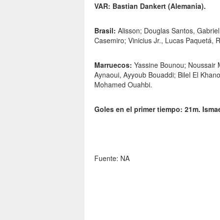
VAR: Bastian Dankert (Alemania).
Brasil:
Alisson; Douglas Santos, Gabrie
Casemiro; Vinicius Jr., Lucas Paquetá, R
Marruecos:
Yassine Bounou; Noussair Ma
Aynaoui, Ayyoub Bouaddi; Bilel El Khano
Mohamed Ouahbi.
Goles en el primer tiempo: 21m. Ismae
Fuente: NA