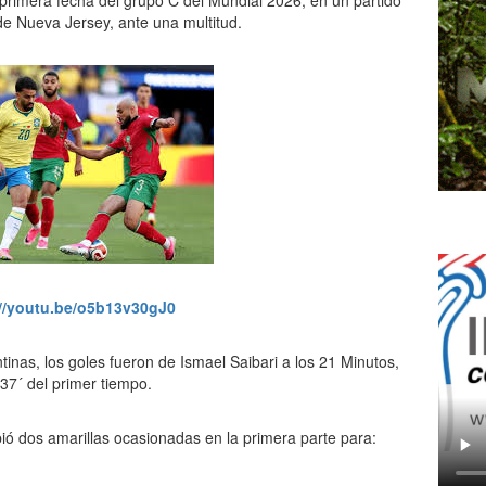
primera fecha del grupo C del Mundial 2026, en un partido
de Nueva Jersey, ante una multitud.
://youtu.be/o5b13v30gJ0
inas, los goles fueron de Ismael Saibari a los 21 Minutos,
 37´ del primer tiempo.
ió dos amarillas ocasionadas en la primera parte para: