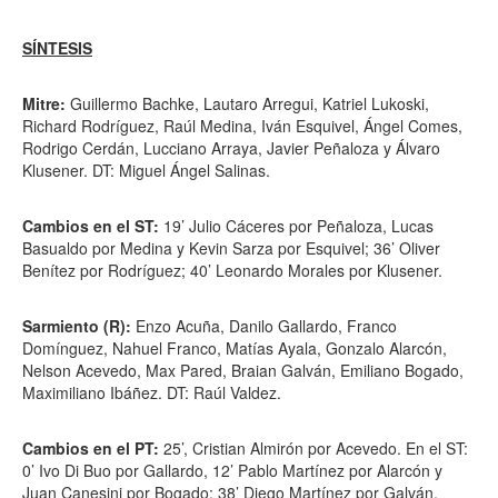
SÍNTESIS
Mitre:
Guillermo Bachke, Lautaro Arregui, Katriel Lukoski,
Richard Rodríguez, Raúl Medina, Iván Esquivel, Ángel Comes,
Rodrigo Cerdán, Lucciano Arraya, Javier Peñaloza y Álvaro
Klusener. DT: Miguel Ángel Salinas.
Cambios en el ST:
19’ Julio Cáceres por Peñaloza, Lucas
Basualdo por Medina y Kevin Sarza por Esquivel; 36’ Oliver
Benítez por Rodríguez; 40’ Leonardo Morales por Klusener.
Sarmiento (R):
Enzo Acuña, Danilo Gallardo, Franco
Domínguez, Nahuel Franco, Matías Ayala, Gonzalo Alarcón,
Nelson Acevedo, Max Pared, Braian Galván, Emiliano Bogado,
Maximiliano Ibáñez. DT: Raúl Valdez.
Cambios en el PT:
25’, Cristian Almirón por Acevedo. En el ST:
0’ Ivo Di Buo por Gallardo, 12’ Pablo Martínez por Alarcón y
Juan Canesini por Bogado; 38’ Diego Martínez por Galván.