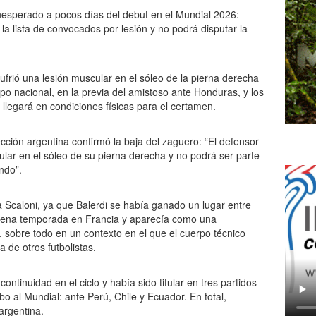
inesperado a pocos días del debut en el Mundial 2026:
a lista de convocados por lesión y no podrá disputar la
ufrió una lesión muscular en el sóleo de la pierna derecha
po nacional, en la previa del amistoso ante Honduras, y los
llegará en condiciones físicas para el certamen.
ección argentina confirmó la baja del zaguero: “El defensor
ular en el sóleo de su pierna derecha y no podrá ser parte
ndo”.
a Scaloni, ya que Balerdi se había ganado un lugar entre
uena temporada en Francia y aparecía como una
l, sobre todo en un contexto en el que el cuerpo técnico
a de otros futbolistas.
ntinuidad en el ciclo y había sido titular en tres partidos
o al Mundial: ante Perú, Chile y Ecuador. En total,
argentina.