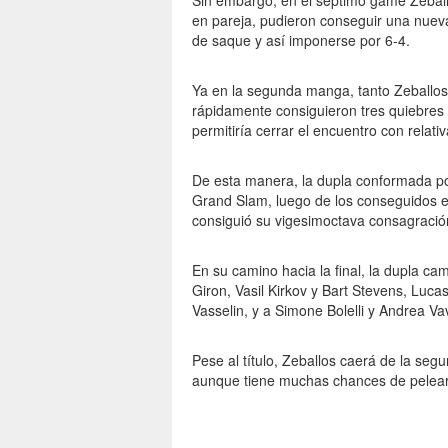
Sin embargo, en el séptimo game Zeball
en pareja, pudieron conseguir una nuev
de saque y así imponerse por 6-4.
Ya en la segunda manga, tanto Zeballo
rápidamente consiguieron tres quiebres a
permitiría cerrar el encuentro con relativ
De esta manera, la dupla conformada por 
Grand Slam, luego de los conseguidos 
consiguió su vigesimoctava consagració
En su camino hacia la final, la dupla 
Giron, Vasil Kirkov y Bart Stevens, Luc
Vasselin, y a Simone Bolelli y Andrea V
Pese al título, Zeballos caerá de la seg
aunque tiene muchas chances de pelear 