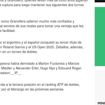
os y Granollers, quienes llevan más de cinco años jugando
a ruptura para luego mantener sus siguientes dos turnos
s como Granollers salieron mucho más confiados y
l servicio de sus rivales para tomar una ventaja que les
a facilidad.
el argentino y el español conquistó su tercer título de
en Roland Garros y el US Open 2025. Zeballos, además,
n en un torneo de dobles.
campeona había derrotado a Marton Fucsovics y Marcos
as Miedler y Alexander Erler, Hugo Nys y Edouard Roger-
avassori.__IP__
unda a la tercera posición en el ranking ATP de dobles,
por el liderazgo en las próximas semanas.