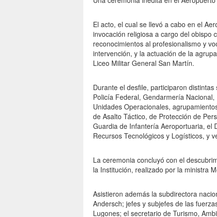
Una ceremonia inédita en el Aeropuerto
El acto, el cual se llevó a cabo en el Aer
invocación religiosa a cargo del obispo
reconocimientos al profesionalismo y voc
intervención, y la actuación de la agr
Liceo Militar General San Martín.
Durante el desfile, participaron distint
Policía Federal, Gendarmería Nacional, 
Unidades Operacionales, agrupamientos
de Asalto Táctico, de Protección de Per
Guardia de Infantería Aeroportuaria, el
Recursos Tecnológicos y Logísticos, y ve
La ceremonia concluyó con el descubrim
la Institución, realizado por la ministra M
Asistieron además la subdirectora naci
Andersch; jefes y subjefes de las fuerza
Lugones; el secretario de Turismo, Ambie