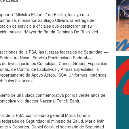
 de Ezeiza
opuerto “Ministro Pistarini” de Ezeiza, incluyó una
 castrense, monseñor Santiago Olivera; la entrega de
ación de servicio a oficiales que destacaron en su
upación musical “Mayor de Banda Domingo De Ruvo” del
as secciones de la PSA, las fuerzas federales de Seguridad —
Prefectura Naval, Servicio Penitenciario Federal—,
 de Investigaciones Complejas, Canes, Grupos Especiales
sonas, de Control de Explosivos y Armas Especiales, la
 Departamento de Apoyo Aéreo, ISSA, Uniformes Históricos,
hículos históricos.
iento de una placa conmemorativa por los veinte años de
onteoliva y el director Nacional Tonelli Banfi.
onal de la PSA, comisionado general María Lorena
s federales de Seguridad; el ministro de Salud, Mario Iván
nte y Deportes, Daniel Scioli; el secretario de Seguridad