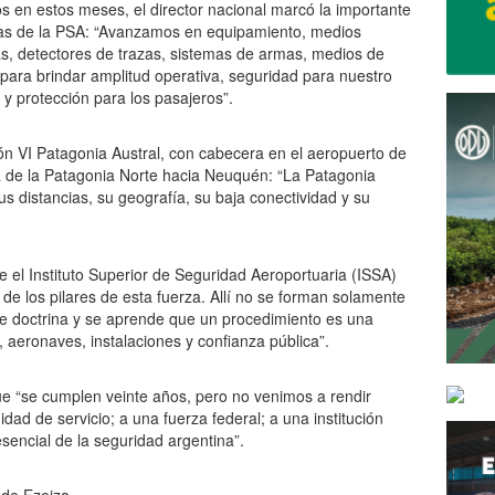
os en estos meses, el director nacional marcó la importante
cas de la PSA: “Avanzamos en equipamiento, medios
as, detectores de trazas, sistemas de armas, medios de
 para brindar amplitud operativa, seguridad para nuestro
y protección para los pasajeros”.
ón VI Patagonia Austral, con cabecera en el aeropuerto de
a de la Patagonia Norte hacia Neuquén: “La Patagonia
s distancias, su geografía, su baja conectividad y su
e el Instituto Superior de Seguridad Aeroportuaria (ISSA)
de los pilares de esta fuerza. Allí no se forman solamente
ite doctrina y se aprende que un procedimiento es una
 aeronaves, instalaciones y confianza pública”.
ue “se cumplen veinte años, pero no venimos a rendir
ad de servicio; a una fuerza federal; a una institución
esencial de la seguridad argentina”.