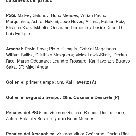
La síntesis del partido
PSG:
Matvey Safonov; Nuno Mendes, Willian Pacho,
Marquinhos, Achraf Hakimi; Joao Neves, Vitinha, Fabián Ruiz;
Khvicha Kvaratskhelia, Ousmane Dembélé y Désiré Doué. DT:
Luis Enrique.
Arsenal:
David Raya; Piero Hincapié, Gabriel Magalhaes,
William Saliba, Cristhian Mosquera; Myles Lewis-Skelly, Declan
Rice, Martin Odegaard; Leandro Trossard, Kai Havertz y Bukayo
Saka. DT: Mikel Arteta.
Gol en el primer tiempo: 5m. Kai Havertz (A)
Gol en el segundo tiempo: 20m. Ousmane Dembélé (P)
Penales del PSG:
convirtieron Goncalo Ramos, Désiré Doué,
Achraf Hakimi y Beraldo, y erró Nuno Mendes.
Penales del Arsenal:
convirtieron Viktor Gyökeres, Declan Rice