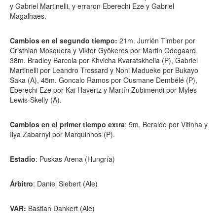
y Gabriel Martinelli, y erraron Eberechi Eze y Gabriel
Magalhaes.
Cambios en el segundo tiempo:
21m. Jurriën Timber por
Cristhian Mosquera y Viktor Gyökeres por Martin Odegaard,
38m. Bradley Barcola por Khvicha Kvaratskhelia (P), Gabriel
Martinelli por Leandro Trossard y Noni Madueke por Bukayo
Saka (A), 45m. Goncalo Ramos por Ousmane Dembélé (P),
Eberechi Eze por Kai Havertz y Martín Zubimendi por Myles
Lewis-Skelly (A).
Cambios en el primer tiempo extra
: 5m. Beraldo por Vitinha y
Ilya Zabarnyi por Marquinhos (P).
Estadio
: Puskas Arena (Hungría)
Árbitro
: Daniel Siebert (Ale)
VAR:
Bastian Dankert (Ale)