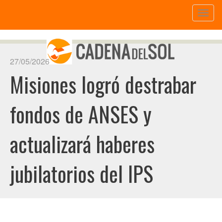
Toggl
naviga
27/05/2026
Misiones logró destrabar
fondos de ANSES y
actualizará haberes
jubilatorios del IPS