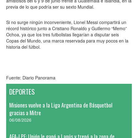
amistosos del 6 y 9 de junio frente a Guatemala e Islandia, en la
previa de lo que podría ser su sexto Mundial.
Si no surge ningún inconveniente, Lionel Messi compartirá un
récord histórico junto a Cristiano Ronaldo y Guillermo “Memo”
Ochoa, ya que los tres futbolistas llegarían a disputar seis
Copas del Mundo, una marca reservada para muy pocos en la
historia del fútbol.
Fuente: Diario Panorama
DEPORTES
Misiones vuelve a la Liga Argentina de Básquetbol
gracias a Mitre
06/08/2026
AFA-LPF: Unión le ganó a Lanús y trepó a la zona de