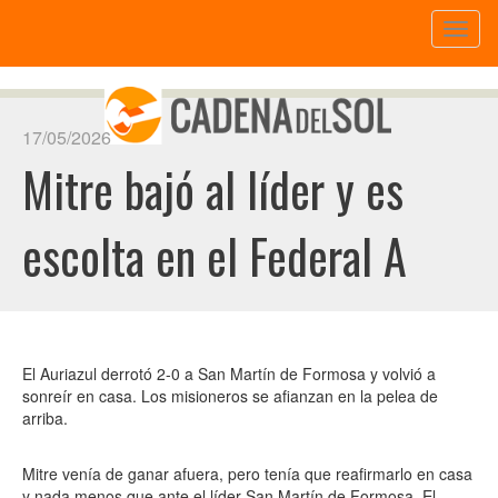
Toggl
naviga
17/05/2026
Mitre bajó al líder y es
escolta en el Federal A
El Auriazul derrotó 2-0 a San Martín de Formosa y volvió a
sonreír en casa. Los misioneros se afianzan en la pelea de
arriba.
Mitre venía de ganar afuera, pero tenía que reafirmarlo en casa
y nada menos que ante el líder San Martín de Formosa. El