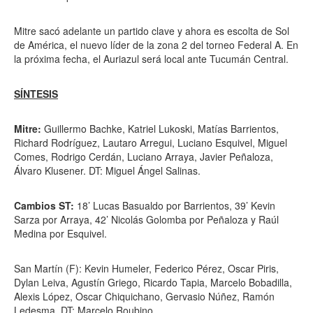
Mitre sacó adelante un partido clave y ahora es escolta de Sol
de América, el nuevo líder de la zona 2 del torneo Federal A. En
la próxima fecha, el Auriazul será local ante Tucumán Central.
SÍNTESIS
Mitre:
Guillermo Bachke, Katriel Lukoski, Matías Barrientos,
Richard Rodríguez, Lautaro Arregui, Luciano Esquivel, Miguel
Comes, Rodrigo Cerdán, Luciano Arraya, Javier Peñaloza,
Álvaro Klusener. DT: Miguel Ángel Salinas.
Cambios ST:
18’ Lucas Basualdo por Barrientos, 39’ Kevin
Sarza por Arraya, 42’ Nicolás Golomba por Peñaloza y Raúl
Medina por Esquivel.
San Martín (F): Kevin Humeler, Federico Pérez, Oscar Piris,
Dylan Leiva, Agustín Griego, Ricardo Tapia, Marcelo Bobadilla,
Alexis López, Oscar Chiquichano, Gervasio Núñez, Ramón
Ledesma. DT: Marcelo Roubino.