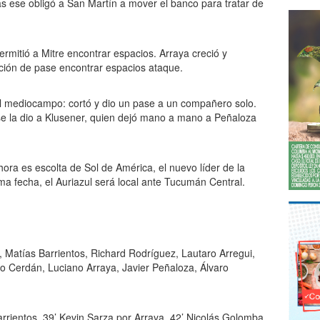
tras ese obligó a San Martín a mover el banco para tratar de
permitió a Mitre encontrar espacios. Arraya creció y
ción de pase encontrar espacios ataque.
l mediocampo: cortó y dio un pase a un compañero solo.
se la dio a Klusener, quien dejó mano a mano a Peñaloza
hora es escolta de Sol de América, el nuevo líder de la
ma fecha, el Auriazul será local ante Tucumán Central.
, Matías Barrientos, Richard Rodríguez, Lautaro Arregui,
o Cerdán, Luciano Arraya, Javier Peñaloza, Álvaro
rrientos, 39’ Kevin Sarza por Arraya, 42’ Nicolás Golomba