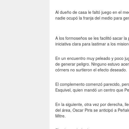
Al dueño de casa le faltó juego en el m
nadie ocupó la franja del medio para gen
A los formoseños se les facilitó sacar l
iniciativa clara para lastimar a los misio
En un encuentro muy peleado y poco jug
de generar peligro. Ninguno estuvo ace
córners no surtieron el efecto deseado.
El complemento comenzó parecido, pero 
Esquivel, quien mandó un centro que Pe
En la siguiente, otra vez por derecha, l
del área, Oscar Piris se anticipó a Peña
Mitre.