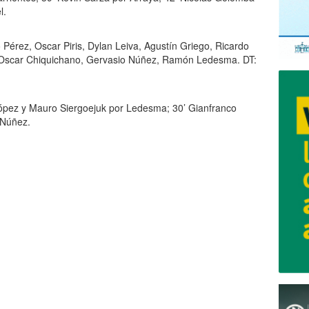
l.
 Pérez, Oscar Piris, Dylan Leiva, Agustín Griego, Ricardo
z, Oscar Chiquichano, Gervasio Núñez, Ramón Ledesma. DT:
ópez y Mauro Siergoejuk por Ledesma; 30’ Gianfranco
r Núñez.