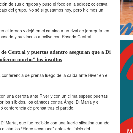
ón de sus dirigidos y puso el foco en la solidez colectiva:
abajo del grupo. No sé si gustamos hoy, pero hicimos un
 en el torneo y dejó en el camino a un rival de jerarquía, en
asado y su vínculo afectivo con Rosario Central.
 de Central y puertas adentro aseguran que a Di
olieron mucho” los insultos
a conferencia de prensa luego de la caída ante River en el
con una derrota ante River y con un clima espeso puertas
los silbidos, los cánticos contra Ángel Di María y el
dó conferencia de prensa tras el partido.
Di María, que fue recibido con una fuerte silbatina cuando
 el cántico “Fideo secanuca” antes del inicio del