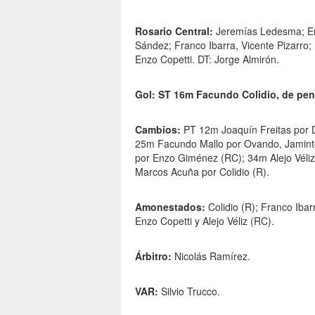
Rosario Central:
Jeremías Ledesma; Ema
Sández; Franco Ibarra, Vicente Pizarro
Enzo Copetti. DT: Jorge Almirón.
Gol: ST 16m Facundo Colidio, de pena
Cambios:
PT 12m Joaquín Freitas por D
25m Facundo Mallo por Ovando, Jamint
por Enzo Giménez (RC); 34m Alejo Véliz
Marcos Acuña por Colidio (R).
Amonestados:
Colidio (R); Franco Iba
Enzo Copetti y Alejo Véliz (RC).
Árbitro:
Nicolás Ramírez.
VAR:
Silvio Trucco.