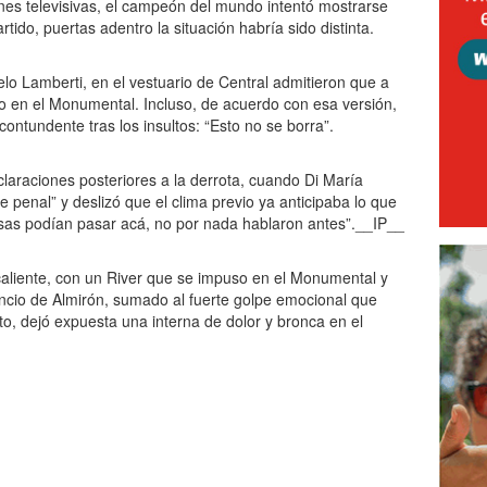
nes televisivas, el campeón del mundo intentó mostrarse
rtido, puertas adentro la situación habría sido distinta.
lo Lamberti, en el vestuario de Central admitieron que a
ido en el Monumental. Incluso, de acuerdo con esa versión,
contundente tras los insultos: “Esto no se borra”.
claraciones posteriores a la derrota, cuando Di María
e penal” y deslizó que el clima previo ya anticipaba lo que
sas podían pasar acá, no por nada hablaron antes”.__IP__
aliente, con un River que se impuso en el Monumental y
lencio de Almirón, sumado al fuerte golpe emocional que
nto, dejó expuesta una interna de dolor y bronca en el