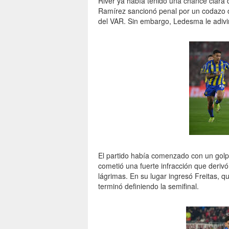
River ya había tenido una chance clara 
Ramírez sancionó penal por un codazo d
del VAR. Sin embargo, Ledesma le adivin
El partido había comenzado con un golpe
cometió una fuerte infracción que derivó 
lágrimas. En su lugar ingresó Freitas, q
terminó definiendo la semifinal.