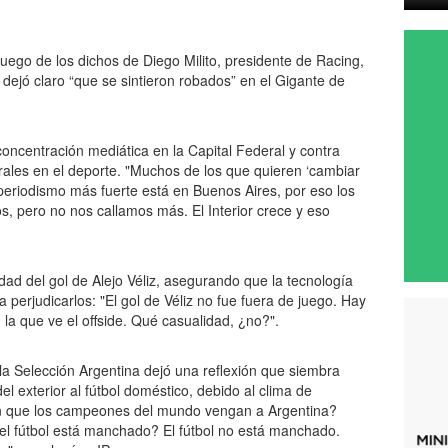
 luego de los dichos de Diego Milito, presidente de Racing,
ejó claro “que se sintieron robados” en el Gigante de
concentración mediática en la Capital Federal y contra
ales en el deporte. "Muchos de los que quieren ‘cambiar
El periodismo más fuerte está en Buenos Aires, por eso los
os, pero no nos callamos más. El Interior crece y eso
idad del gol de Alejo Véliz, asegurando que la tecnología
 perjudicarlos: "El gol de Véliz no fue fuera de juego. Hay
a que ve el offside. Qué casualidad, ¿no?".
a Selección Argentina dejó una reflexión que siembra
el exterior al fútbol doméstico, debido al clima de
n que los campeones del mundo vengan a Argentina?
l fútbol está manchado? El fútbol no está manchado.