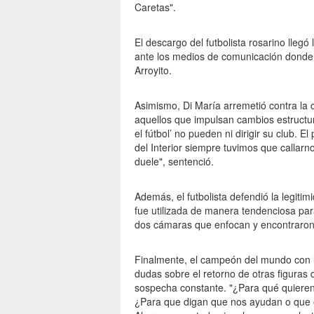
Caretas".
El descargo del futbolista rosarino llegó
ante los medios de comunicación donde d
Arroyito.
Asimismo, Di María arremetió contra la 
aquellos que impulsan cambios estructur
el fútbol’ no pueden ni dirigir su club. 
del Interior siempre tuvimos que callarn
duele", sentenció.
Además, el futbolista defendió la legitim
fue utilizada de manera tendenciosa para
dos cámaras que enfocan y encontraron l
Finalmente, el campeón del mundo con l
dudas sobre el retorno de otras figuras d
sospecha constante. "¿Para qué quiere
¿Para que digan que nos ayudan o que e