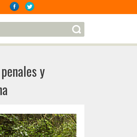
 penales y
na