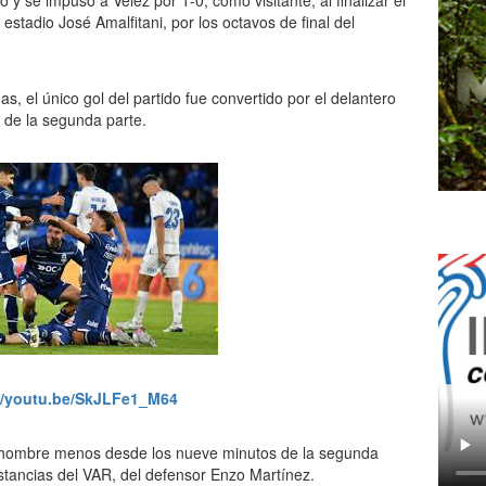
y se impuso a Vélez por 1-0, como visitante, al finalizar el
estadio José Amalfitani, por los octavos de final del
s, el único gol del partido fue convertido por el delantero
 de la segunda parte.
//youtu.be/SkJLFe1_M64
n hombre menos desde los nueve minutos de la segunda
instancias del VAR, del defensor Enzo Martínez.