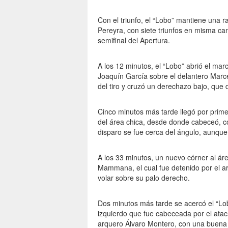
Con el triunfo, el “Lobo” mantiene una r
Pereyra, con siete triunfos en misma can
semifinal del Apertura.
A los 12 minutos, el “Lobo” abrió el ma
Joaquín García sobre el delantero Marce
del tiro y cruzó un derechazo bajo, que d
Cinco minutos más tarde llegó por prime
del área chica, desde donde cabeceó, c
disparo se fue cerca del ángulo, aunque 
A los 33 minutos, un nuevo córner al ár
Mammana, el cual fue detenido por el ar
volar sobre su palo derecho.
Dos minutos más tarde se acercó el “Lo
izquierdo que fue cabeceada por el ata
arquero Álvaro Montero, con una buena 