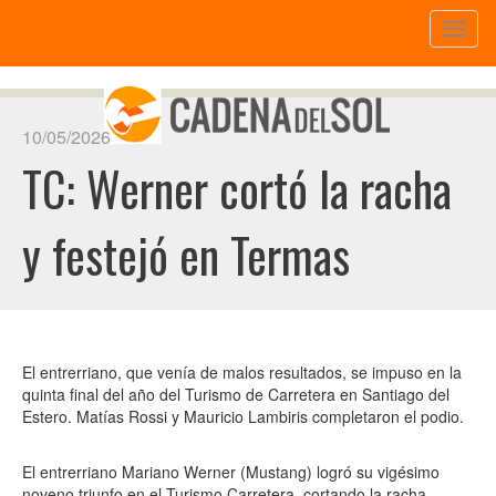
Toggl
naviga
10/05/2026
TC: Werner cortó la racha
y festejó en Termas
El entrerriano, que venía de malos resultados, se impuso en la
quinta final del año del Turismo de Carretera en Santiago del
Estero. Matías Rossi y Mauricio Lambiris completaron el podio.
El entrerriano Mariano Werner (Mustang) logró su vigésimo
noveno triunfo en el Turismo Carretera, cortando la racha