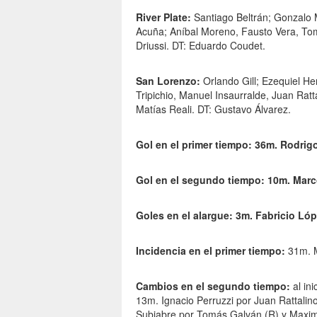
River Plate:
Santiago Beltrán; Gonzalo 
Acuña; Aníbal Moreno, Fausto Vera, To
Driussi. DT: Eduardo Coudet.
San Lorenzo:
Orlando Gill; Ezequiel H
Tripichio, Manuel Insaurralde, Juan Ratt
Matías Reali. DT: Gustavo Álvarez.
Gol en el primer tiempo: 36m. Rodrig
Gol en el segundo tiempo: 10m. Marc
Goles en el alargue: 3m. Fabricio Ló
Incidencia en el primer tiempo:
31m. M
Cambios en el segundo tiempo:
al in
13m. Ignacio Perruzzi por Juan Rattalin
Subiabre por Tomás Galván (R) y Maximi