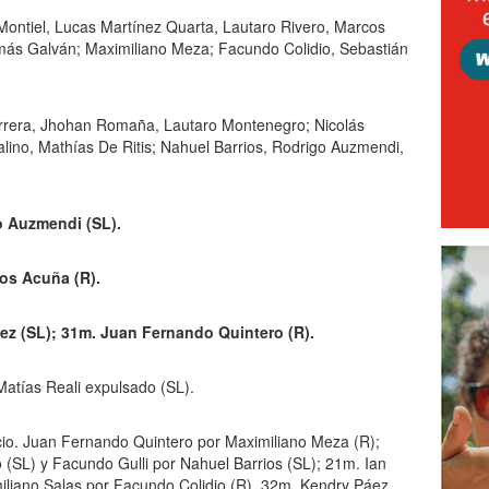
Montiel, Lucas Martínez Quarta, Lautaro Rivero, Marcos
más Galván; Maximiliano Meza; Facundo Colidio, Sebastián
errera, Jhohan Romaña, Lautaro Montenegro; Nicolás
alino, Mathías De Ritis; Nahuel Barrios, Rodrigo Auzmendi,
o Auzmendi (SL).
os Acuña (R).
pez (SL); 31m. Juan Fernando Quintero (R).
atías Reali expulsado (SL).
icio. Juan Fernando Quintero por Maximiliano Meza (R);
o (SL) y Facundo Gulli por Nahuel Barrios (SL); 21m. Ian
liano Salas por Facundo Colidio (R), 32m. Kendry Páez