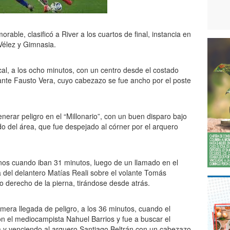
rable, clasificó a River a los cuartos de final, instancia en
Vélez y Gimnasia.
ocal, a los ocho minutos, con un centro desde el costado
olante Fausto Vera, cuyo cabezazo se fue ancho por el poste
erar peligro en el “Millonario”, con un buen disparo bajo
do del área, que fue despejado al córner por el arquero
os cuando iban 31 minutos, luego de un llamado en el
 del delantero Matías Reali sobre el volante Tomás
o derecho de la pierna, tirándose desde atrás.
mera llegada de peligro, a los 36 minutos, cuando el
 el mediocampista Nahuel Barrios y fue a buscar el
a y venciendo al arquero Santiago Beltrán con un cabezazo