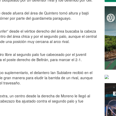
 bloqueado por un defensor rival y fue detenido por Gill.
 desde afuera del área de Quintero tomó altura y bajó
córner por parte del guardameta paraguayo.
anfer” desde el vértice derecho del área buscaba la cabeza
tro del área chica y por el segundo palo, aunque el central
sde una posición muy cercana al arco rival.
tiro libre al segundo palo fue cabeceado por el juvenil
a el poste derecho de Beltrán, para marcar el 2-1.
o suplementario, el delantero Ian Subiabre recibió en el
e gran manera para eludir la barrida de un rival, aunque
el travesaño.
extra, un centro desde la derecha de Moreno le llegó al
abezazo iba ajustado contra el segundo palo y fue