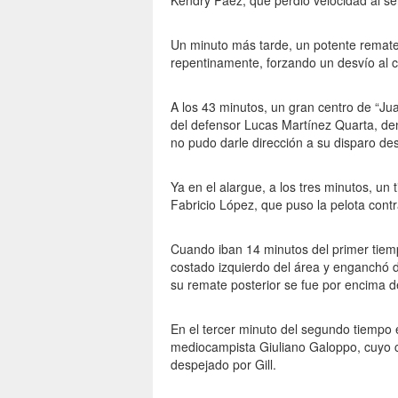
Kendry Páez, que perdió velocidad al ser
Un minuto más tarde, un potente remate
repentinamente, forzando un desvío al 
A los 43 minutos, un gran centro de “Ju
del defensor Lucas Martínez Quarta, den
no pudo darle dirección a su disparo de
Ya en el alargue, a los tres minutos, un 
Fabricio López, que puso la pelota contr
Cuando iban 14 minutos del primer tiemp
costado izquierdo del área y enganchó d
su remate posterior se fue por encima d
En el tercer minuto del segundo tiempo 
mediocampista Giuliano Galoppo, cuyo c
despejado por Gill.