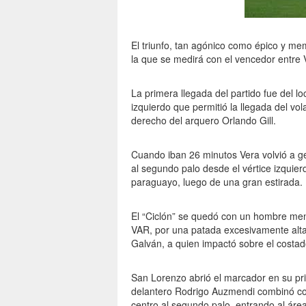
El triunfo, tan agónico como épico y memo
la que se medirá con el vencedor entre 
La primera llegada del partido fue del l
izquierdo que permitió la llegada del v
derecho del arquero Orlando Gill.
Cuando iban 26 minutos Vera volvió a gen
al segundo palo desde el vértice izquier
paraguayo, luego de una gran estirada.
El “Ciclón” se quedó con un hombre men
VAR, por una patada excesivamente alta
Galván, a quien impactó sobre el costad
San Lorenzo abrió el marcador en su pri
delantero Rodrigo Auzmendi combinó con
centro al segundo palo, entrando al áre