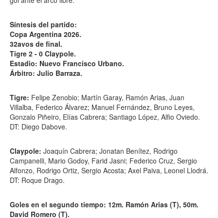
gol ante el arco libre.
Síntesis del partido:
Copa Argentina 2026.
32avos de final.
Tigre 2 - 0 Claypole.
Estadio: Nuevo Francisco Urbano.
Árbitro: Julio Barraza.
Tigre:
Felipe Zenobio; Martín Garay, Ramón Arias, Juan
Villalba, Federico Álvarez; Manuel Fernández, Bruno Leyes,
Gonzalo Piñeiro, Elías Cabrera; Santiago López, Alfio Oviedo.
DT: Diego Dabove.
Claypole:
Joaquín Cabrera; Jonatan Benítez, Rodrigo
Campanelli, Mario Godoy, Farid Jasni; Federico Cruz, Sergio
Alfonzo, Rodrigo Ortiz, Sergio Acosta; Axel Paiva, Leonel Llodrá.
DT: Roque Drago.
Goles en el segundo tiempo: 12m. Ramón Arias (T), 50m.
David Romero (T).