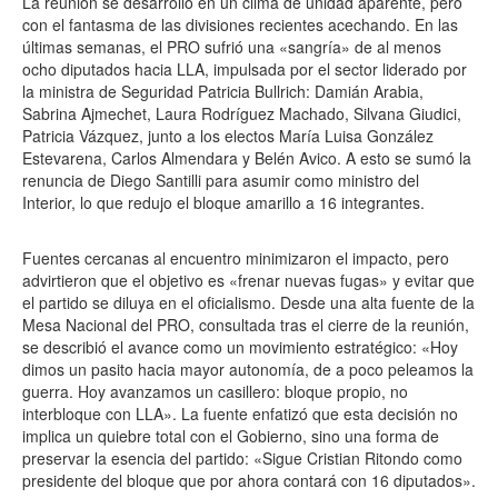
La reunión se desarrolló en un clima de unidad aparente, pero
con el fantasma de las divisiones recientes acechando. En las
últimas semanas, el PRO sufrió una «sangría» de al menos
ocho diputados hacia LLA, impulsada por el sector liderado por
la ministra de Seguridad Patricia Bullrich: Damián Arabia,
Sabrina Ajmechet, Laura Rodríguez Machado, Silvana Giudici,
Patricia Vázquez, junto a los electos María Luisa González
Estevarena, Carlos Almendara y Belén Avico. A esto se sumó la
renuncia de Diego Santilli para asumir como ministro del
Interior, lo que redujo el bloque amarillo a 16 integrantes.
Fuentes cercanas al encuentro minimizaron el impacto, pero
advirtieron que el objetivo es «frenar nuevas fugas» y evitar que
el partido se diluya en el oficialismo. Desde una alta fuente de la
Mesa Nacional del PRO, consultada tras el cierre de la reunión,
se describió el avance como un movimiento estratégico: «Hoy
dimos un pasito hacia mayor autonomía, de a poco peleamos la
guerra. Hoy avanzamos un casillero: bloque propio, no
interbloque con LLA». La fuente enfatizó que esta decisión no
implica un quiebre total con el Gobierno, sino una forma de
preservar la esencia del partido: «Sigue Cristian Ritondo como
presidente del bloque que por ahora contará con 16 diputados».