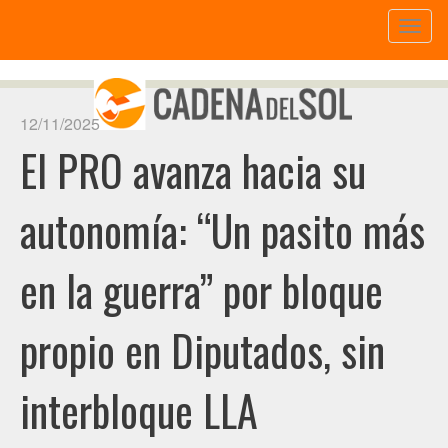
Toggl
naviga
12/11/2025
El PRO avanza hacia su
autonomía: “Un pasito más
en la guerra” por bloque
propio en Diputados, sin
interbloque LLA