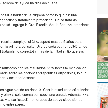
la búsqueda de ayuda médica adecuada.
mpezar a hablar de la migraña como lo que es: una
gnóstico y tratamiento profesional. No se trata de
 salud”, agrega la Dra. Fiorella Martín Bertuzzi, presidente
én resulta complejo: el 31% esperó más de 5 años para
o en la primera consulta. Uno de cada cuatro recibió antes
 tratamiento correcto) y más de la mitad sintió que sus
insatisfecho con los resultados, 29% necesita medicación
rmado sobre las opciones terapéuticas disponibles, lo que
taria y acompañamiento.
os sigue siendo un desafío. Casi la mitad tiene dificultades
a y el 56% solo cuenta con cobertura parcial. Además, 77%
a, y la participación en grupos de apoyo sigue siendo
nto entre pares.