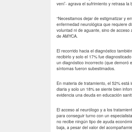
vení’- agrava el sufrimiento y retrasa 
“Necesitamos dejar de estigmatizar y e
enfermedad neurológica que requiere dia
voluntad ni de aguante, sino de acceso a
de AMYCA.
El recorrido hacia el diagnóstico tambi
recibirlo y solo el 17% fue diagnosticad
un diagnóstico incorrecto (que demoró el
síntomas fueron subestimados.
En materia de tratamiento, el 52% está 
diaria y solo un 18% se siente bien info
evidencia una deuda en educación sani
El acceso al neurólogo y a los tratamient
para conseguir turno con un especialist
no recibe ningún tipo de ayuda económic
baja, a pesar del valor del acompañamie