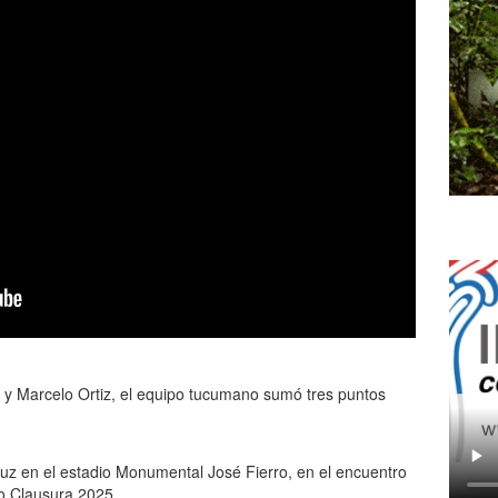
 Marcelo Ortiz, el equipo tucumano sumó tres puntos
uz en el estadio Monumental José Fierro, en el encuentro
eo Clausura 2025.