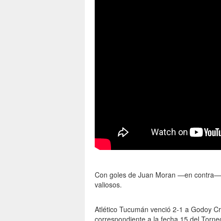
Con goles de Juan Moran —en contra— y
valiosos.
Atlético Tucumán venció 2-1 a Godoy Cr
correspondiente a la fecha 15 del Torn