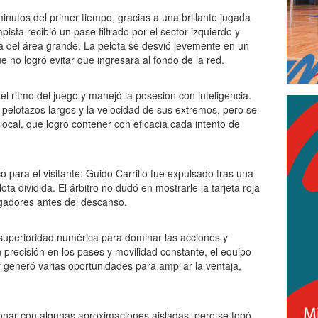
 minutos del primer tiempo, gracias a una brillante jugada
ista recibió un pase filtrado por el sector izquierdo y
a del área grande. La pelota se desvió levemente en un
e no logró evitar que ingresara al fondo de la red.
el ritmo del juego y manejó la posesión con inteligencia.
 pelotazos largos y la velocidad de sus extremos, pero se
local, que logró contener con eficacia cada intento de
ó para el visitante: Guido Carrillo fue expulsado tras una
ota dividida. El árbitro no dudó en mostrarle la tarjeta roja
ugadores antes del descanso.
superioridad numérica para dominar las acciones y
 precisión en los pases y movilidad constante, el equipo
 y generó varias oportunidades para ampliar la ventaja,
cionar con algunas aproximaciones aisladas, pero se topó