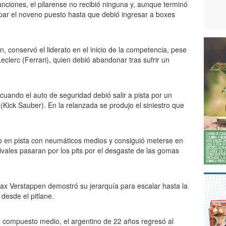
nciones, el pilarense no recibió ninguna y, aunque terminó
upar el noveno puesto hasta que debió ingresar a boxes
n, conservó el liderato en el inicio de la competencia, pese
Leclerc (Ferrari), quien debió abandonar tras sufrir un
ando el auto de seguridad debió salir a pista por un
 (Kick Sauber). En la relanzada se produjo el siniestro que
vo en pista con neumáticos medios y consiguió meterse en
vales pasaran por los pits por el desgaste de las gomas
ax Verstappen demostró su jerarquía para escalar hasta la
desde el pitlane.
l compuesto medio, el argentino de 22 años regresó al