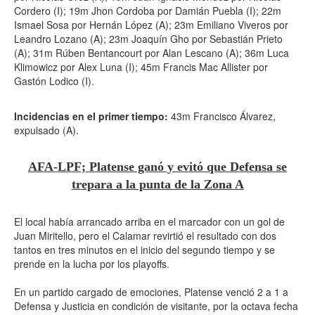
Cordero (I); 19m Jhon Cordoba por Damián Puebla (I); 22m
Ismael Sosa por Hernán López (A); 23m Emiliano Viveros por
Leandro Lozano (A); 23m Joaquín Gho por Sebastián Prieto
(A); 31m Rúben Bentancourt por Alan Lescano (A); 36m Luca
Klimowicz por Alex Luna (I); 45m Francis Mac Allister por
Gastón Lodico (I).
Incidencias en el primer tiempo:
43m Francisco Álvarez,
expulsado (A).
AFA-LPF; Platense ganó y evitó que Defensa se
trepara a la punta de la Zona A
El local había arrancado arriba en el marcador con un gol de
Juan Miritello, pero el Calamar revirtió el resultado con dos
tantos en tres minutos en el inicio del segundo tiempo y se
prende en la lucha por los playoffs.
En un partido cargado de emociones, Platense venció 2 a 1 a
Defensa y Justicia en condición de visitante, por la octava fecha