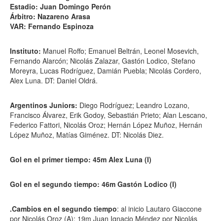
Estadio: Juan Domingo Perón
Árbitro: Nazareno Arasa
VAR: Fernando Espinoza
Instituto:
Manuel Roffo; Emanuel Beltrán, Leonel Mosevich,
Fernando Alarcón; Nicolás Zalazar, Gastón Lodico, Stefano
Moreyra, Lucas Rodríguez, Damián Puebla; Nicolás Cordero,
Alex Luna. DT: Daniel Oldrá.
Argentinos Juniors:
Diego Rodríguez; Leandro Lozano,
Francisco Álvarez, Erik Godoy, Sebastián Prieto; Alan Lescano,
Federico Fattori, Nicolás Oroz; Hernán López Muñoz, Hernán
López Muñoz, Matías Giménez. DT: Nicolás Diez.
Gol en el primer tiempo: 45m Alex Luna (I)
Gol en el segundo tiempo: 46m Gastón Lodico (I)
.Cambios en el segundo tiempo
: al inicio Lautaro Giaccone
por Nicolás Oroz (A); 19m Juan Ignacio Méndez por Nicolás