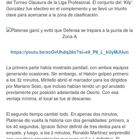
del Torneo Clausura de la Liga Profesional. El conjunto del “Kily”
González fue efectivo en el complemento y se llevó un triunfo
clave para acercarse a la zona de clasificación.
https://youtu.be/xoGvUhdq28o?si=e9_P8_L_kUyMJUun
La primera parte había mostrado paridad, con ambos equipos
generando ocasiones. Sin embargo, el Halcón golpeó primero:
a los 32 minutos, Miritello abrió el marcador para los dirigidos
por Mariano Soso, que incluso habían tenido un gol anulado
previamente por posición adelantada de Osorio. Con esa
ventaja mínima, el local se fue al descanso.
El segundo tiempo cambió todo. En apenas dos minutos,
Platense dio vuelta la historia con dos genialidades: primero, a
los 40 segundos, Ignacio Schor definió de tres dedos para el
empate, y luego, a los 2 minutos, Ronaldo Martínez sorprendió
con una tijera espectacular que puso el 2 a 1 definitivo. El