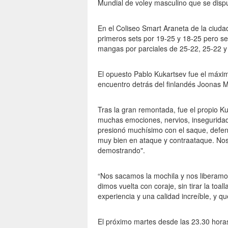
Mundial de voley masculino que se disput
En el Coliseo Smart Araneta de la ciud
primeros sets por 19-25 y 18-25 pero se 
mangas por parciales de 25-22, 25-22 y
El opuesto Pablo Kukartsev fue el máxim
encuentro detrás del finlandés Joonas M
Tras la gran remontada, fue el propio K
muchas emociones, nervios, inseguridad y
presionó muchísimo con el saque, defe
muy bien en ataque y contraataque. Nos
demostrando".
“Nos sacamos la mochila y nos liberamos
dimos vuelta con coraje, sin tirar la t
experiencia y una calidad increíble, y q
El próximo martes desde las 23.30 horas