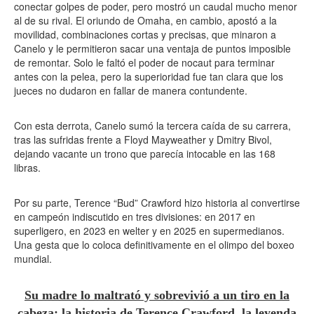
conectar golpes de poder, pero mostró un caudal mucho menor
al de su rival. El oriundo de Omaha, en cambio, apostó a la
movilidad, combinaciones cortas y precisas, que minaron a
Canelo y le permitieron sacar una ventaja de puntos imposible
de remontar. Solo le faltó el poder de nocaut para terminar
antes con la pelea, pero la superioridad fue tan clara que los
jueces no dudaron en fallar de manera contundente.
Con esta derrota, Canelo sumó la tercera caída de su carrera,
tras las sufridas frente a Floyd Mayweather y Dmitry Bivol,
dejando vacante un trono que parecía intocable en las 168
libras.
Por su parte, Terence “Bud” Crawford hizo historia al convertirse
en campeón indiscutido en tres divisiones: en 2017 en
superligero, en 2023 en welter y en 2025 en supermedianos.
Una gesta que lo coloca definitivamente en el olimpo del boxeo
mundial.
Su madre lo maltrató y sobrevivió a un tiro en la
cabeza: la historia de Terence Crawford, la leyenda