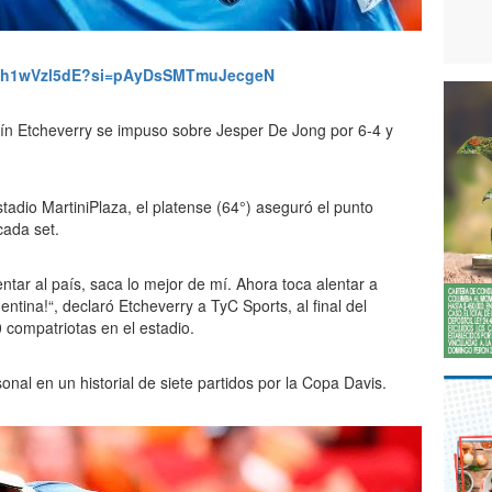
/2qh1wVzl5dE?si=pAyDsSMTmuJecgeN
tín Etcheverry se impuso sobre Jesper De Jong por 6-4 y
tadio MartiniPlaza, el platense (64°) aseguró el punto
cada set.
ntar al país, saca lo mejor de mí. Ahora toca alentar a
tina!“, declaró Etcheverry a TyC Sports, al final del
 compatriotas en el estadio.
onal en un historial de siete partidos por la Copa Davis.