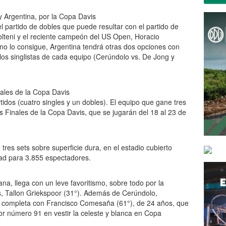
y Argentina, por la Copa Davis
l partido de dobles que puede resultar con el partido de
lteni y el reciente campeón del US Open, Horacio
i no lo consigue, Argentina tendrá otras dos opciones con
e los singlistas de cada equipo (Cerúndolo vs. De Jong y
nales de la Copa Davis
rtidos (cuatro singles y un dobles). El equipo que gane tres
as Finales de la Copa Davis, que se jugarán del 18 al 23 de
tres sets sobre superficie dura, en el estadio cubierto
ad para 3.855 espectadores.
ana, llega con un leve favoritismo, sobre todo por la
és, Tallon Griekspoor (31°). Además de Cerúndolo,
tel completa con Francisco Comesaña (61°), de 24 años, que
or número 91 en vestir la celeste y blanca en Copa