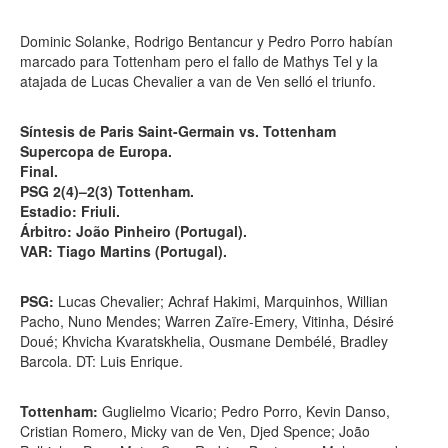
Dominic Solanke, Rodrigo Bentancur y Pedro Porro habían
marcado para Tottenham pero el fallo de Mathys Tel y la
atajada de Lucas Chevalier a van de Ven selló el triunfo.
Síntesis de Paris Saint-Germain vs. Tottenham
Supercopa de Europa.
Final.
PSG 2(4)–2(3) Tottenham.
Estadio: Friuli.
Árbitro: João Pinheiro (Portugal).
VAR: Tiago Martins (Portugal).
PSG:
Lucas Chevalier; Achraf Hakimi, Marquinhos, Willian
Pacho, Nuno Mendes; Warren Zaïre-Emery, Vitinha, Désiré
Doué; Khvicha Kvaratskhelia, Ousmane Dembélé, Bradley
Barcola. DT: Luis Enrique.
Tottenham:
Guglielmo Vicario; Pedro Porro, Kevin Danso,
Cristian Romero, Micky van de Ven, Djed Spence; João