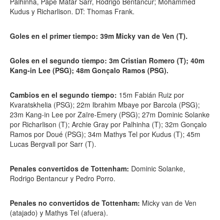
Palhinha, Pape Matar Sarr, Rodrigo Bentancur; Mohammed
Kudus y Richarlison. DT: Thomas Frank.
Goles en el primer tiempo: 39m Micky van de Ven (T).
Goles en el segundo tiempo: 3m Cristian Romero (T); 40m
Kang-in Lee (PSG); 48m Gonçalo Ramos (PSG).
Cambios en el segundo tiempo:
15m Fabián Ruiz por
Kvaratskhelia (PSG); 22m Ibrahim Mbaye por Barcola (PSG);
23m Kang-in Lee por Zaïre-Emery (PSG); 27m Dominic Solanke
por Richarlison (T); Archie Gray por Palhinha (T); 32m Gonçalo
Ramos por Doué (PSG); 34m Mathys Tel por Kudus (T); 45m
Lucas Bergvall por Sarr (T).
Penales convertidos de Tottenham:
Dominic Solanke,
Rodrigo Bentancur y Pedro Porro.
Penales no convertidos de Tottenham:
Micky van de Ven
(atajado) y Mathys Tel (afuera).