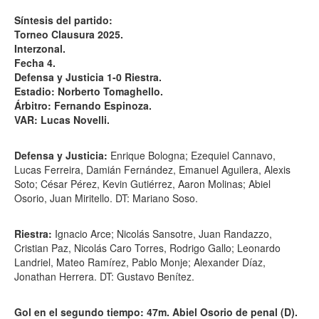
Síntesis del partido:
Torneo Clausura 2025.
Interzonal.
Fecha 4.
Defensa y Justicia 1-0 Riestra.
Estadio: Norberto Tomaghello.
Árbitro: Fernando Espinoza.
VAR: Lucas Novelli.
Defensa y Justicia:
Enrique Bologna; Ezequiel Cannavo,
Lucas Ferreira, Damián Fernández, Emanuel Aguilera, Alexis
Soto; César Pérez, Kevin Gutiérrez, Aaron Molinas; Abiel
Osorio, Juan Miritello. DT: Mariano Soso.
Riestra:
Ignacio Arce; Nicolás Sansotre, Juan Randazzo,
Cristian Paz, Nicolás Caro Torres, Rodrigo Gallo; Leonardo
Landriel, Mateo Ramírez, Pablo Monje; Alexander Díaz,
Jonathan Herrera. DT: Gustavo Benítez.
Gol en el segundo tiempo: 47m. Abiel Osorio de penal (D).