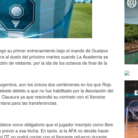
ingo su primer entrenamiento bajo el mando de Gustavo
ra al duelo del próximo martes cuando La Academia se
n de visitante, por la ida de los octavos de final de la
 Argentina, son los únicos dos certámenes en los que Rojo
eleste debido a que no fue habilitado por la Asociación del
o Clausura ya que rescindió su contrato con el Xeneize
entana para las transferencias.
ablece como obligatorio que el jugador inscripto como libre
 previo a esa fecha. En tanto, si la AFA no decide hacer
el DT no podrá contar con el flamante refuerzo durante