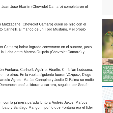
y Juan José Ebarlín (Chevrolet Camaro) completaron el
ón Mazzacane (Chevrolet Camaro) quien se hizo con el
to Carinelli, al mando de un Ford Mustang, y el propio
t Camaro) había logrado convertirse en el puntero, justo
a la lucha entre Marcos Quijada (Chevrolet Camaro) y
ión Fontana, Carinelli, Aguirre, Ebarlín, Christian Ledesma,
ntre otros. En la vuelta siguiente fueron Vázquez, Diego
arcelo Agrelo, Matías Canapino y Josito Di Palma se metió
Domenech pasó a liderar la carrera, seguido por Gastón
on con la primera parada junto a Andrés Jakos, Marcos
bato y Santiago Mangoni, por lo que Fontana era el líder