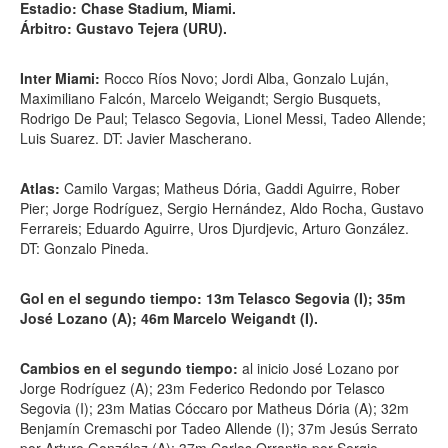
Estadio: Chase Stadium, Miami.
Árbitro: Gustavo Tejera (URU).
Inter Miami:
Rocco Ríos Novo; Jordi Alba, Gonzalo Luján,
Maximiliano Falcón, Marcelo Weigandt; Sergio Busquets,
Rodrigo De Paul; Telasco Segovia, Lionel Messi, Tadeo Allende;
Luis Suarez. DT: Javier Mascherano.
Atlas:
Camilo Vargas; Matheus Dória, Gaddi Aguirre, Rober
Pier; Jorge Rodríguez, Sergio Hernández, Aldo Rocha, Gustavo
Ferrareis; Eduardo Aguirre, Uros Djurdjevic, Arturo González.
DT: Gonzalo Pineda.
Gol en el segundo tiempo: 13m Telasco Segovia (I); 35m
José Lozano (A); 46m Marcelo Weigandt (I).
Cambios en el segundo tiempo:
al inicio José Lozano por
Jorge Rodríguez (A); 23m Federico Redondo por Telasco
Segovia (I); 23m Matias Cóccaro por Matheus Dória (A); 32m
Benjamín Cremaschi por Tadeo Allende (I); 37m Jesús Serrato