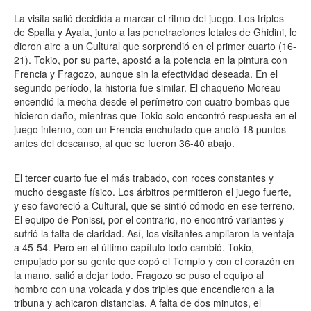
La visita salió decidida a marcar el ritmo del juego. Los triples
de Spalla y Ayala, junto a las penetraciones letales de Ghidini, le
dieron aire a un Cultural que sorprendió en el primer cuarto (16-
21). Tokio, por su parte, apostó a la potencia en la pintura con
Frencia y Fragozo, aunque sin la efectividad deseada. En el
segundo período, la historia fue similar. El chaqueño Moreau
encendió la mecha desde el perímetro con cuatro bombas que
hicieron daño, mientras que Tokio solo encontró respuesta en el
juego interno, con un Frencia enchufado que anotó 18 puntos
antes del descanso, al que se fueron 36-40 abajo.
El tercer cuarto fue el más trabado, con roces constantes y
mucho desgaste físico. Los árbitros permitieron el juego fuerte,
y eso favoreció a Cultural, que se sintió cómodo en ese terreno.
El equipo de Ponissi, por el contrario, no encontró variantes y
sufrió la falta de claridad. Así, los visitantes ampliaron la ventaja
a 45-54. Pero en el último capítulo todo cambió. Tokio,
empujado por su gente que copó el Templo y con el corazón en
la mano, salió a dejar todo. Fragozo se puso el equipo al
hombro con una volcada y dos triples que encendieron a la
tribuna y achicaron distancias. A falta de dos minutos, el