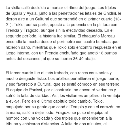
La visita salió decidida a marcar el ritmo del juego. Los triples
de Spalla y Ayala, junto a las penetraciones letales de Ghidini, le
dieron aire a un Cultural que sorprendió en el primer cuarto (16-
21). Tokio, por su parte, apostó a la potencia en la pintura con
Frencia y Fragozo, aunque sin la efectividad deseada. En el
segundo período, la historia fue similar. El chaqueño Moreau
encendió la mecha desde el perímetro con cuatro bombas que
hicieron daño, mientras que Tokio solo encontró respuesta en el
juego interno, con un Frencia enchufado que anotó 18 puntos
antes del descanso, al que se fueron 36-40 abajo.
El tercer cuarto fue el más trabado, con roces constantes y
mucho desgaste físico. Los árbitros permitieron el juego fuerte,
y eso favoreció a Cultural, que se sintió cómodo en ese terreno.
El equipo de Ponissi, por el contrario, no encontró variantes y
sufrió la falta de claridad. Así, los visitantes ampliaron la ventaja
a 45-54. Pero en el último capítulo todo cambió. Tokio,
empujado por su gente que copó el Templo y con el corazón en
la mano, salió a dejar todo. Fragozo se puso el equipo al
hombro con una volcada y dos triples que encendieron a la
tribuna y achicaron distancias. A falta de dos minutos, el